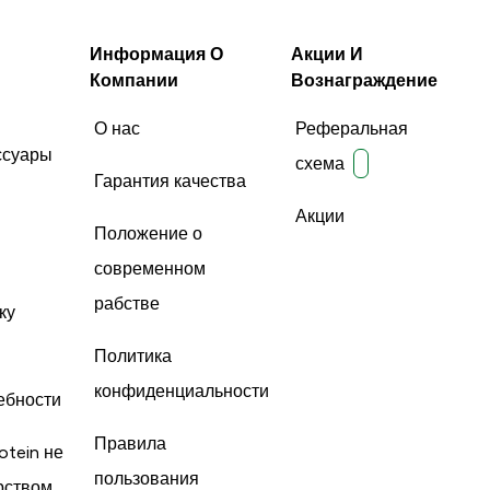
Информация О
Акции И
Компании
Вознаграждение
О нас
Реферальная
ссуары
схема
Гарантия качества
Акции
Положение о
современном
рабстве
ку
Политика
конфиденциальности
ебности
Правила
otein не
пользования
рством