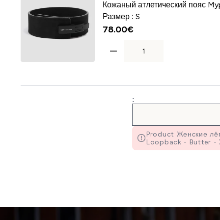
Кожаный атлетический пояс My
Размер :
S
78.00€‎
:
Product Женские лё
Loopback - Butter - 