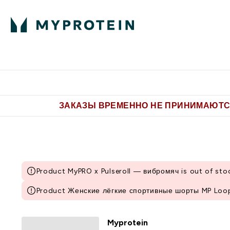
Питание
Одежда
Enter Пит
⌄
Бесплатная доставка от 5.500 
ЗАКАЗЫ ВРЕМЕННО НЕ ПРИНИМАЮТСЯ
Product MyPRO x Pulseroll — вибромяч is out of sto
Product Женские лёгкие спортивные шорты MP Loopb
Myprotein