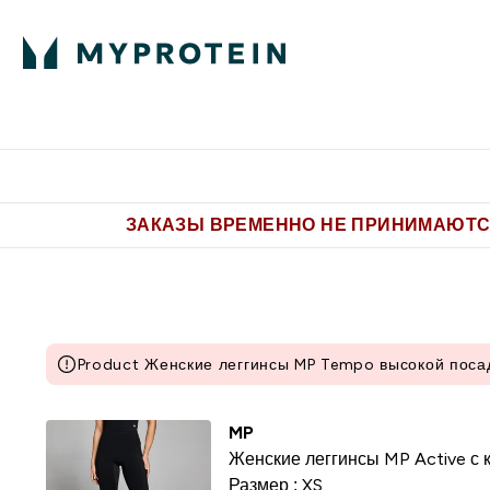
Питание
Одежда
Enter Пит
⌄
Бесплатная доставка от 5.500 
ЗАКАЗЫ ВРЕМЕННО НЕ ПРИНИМАЮТСЯ
Product Женские леггинсы MP Tempo высокой посадк
MP
Женские леггинсы MP Active с
Размер :
XS