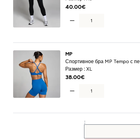
40.00€‎
MP
Спортивное бра MP Tempo с пе
Размер :
XL
38.00€‎
: