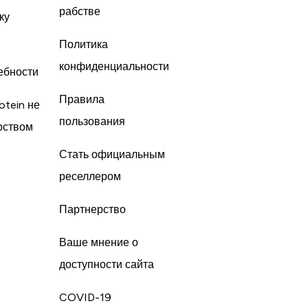
рабстве
ку
Политика
конфиденциальности
ебности
Правила
otein не
пользования
рством
Стать официальным
реселлером
Партнерство
Ваше мнение о
доступности сайта
COVID-19