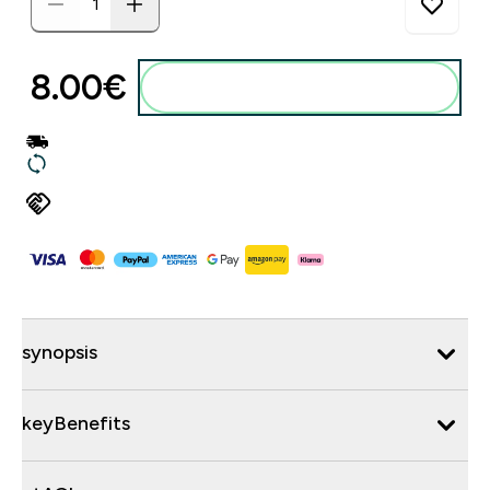
8.00€‎
synopsis
keyBenefits