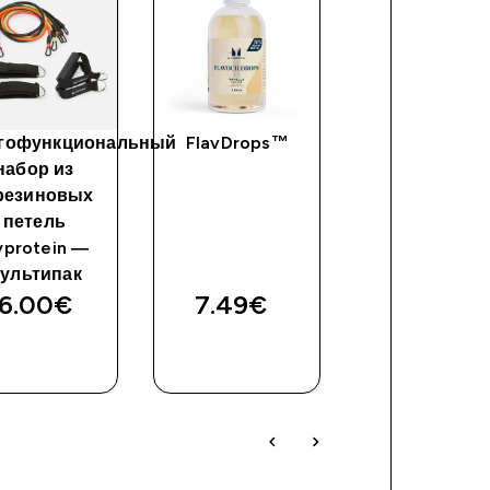
гофункциональный
FlavDrops™
Набор из
набор из
ролика дл
 резиновых
пресса и
петель
коврика
protein —
Myprotein 
ультипак
черный цве
6.00€‎
7.49€‎
24.00€‎