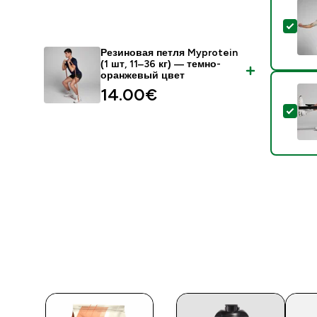
- Р
Резиновая петля Myprotein
(1 шт, 11‒36 кг) — темно-
оранжевый цвет
14.00€‎
- Р