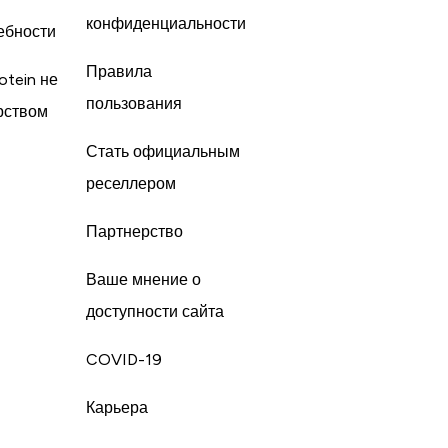
конфиденциальности
ебности
Правила
otein не
пользования
рством
Стать официальным
реселлером
Партнерство
Ваше мнение о
доступности сайта
COVID-19
Карьера