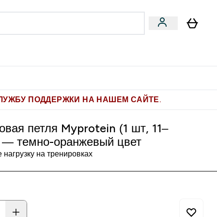
Pro
Фитнес-цели
enu
мины submenu
Enter Pro submenu
Enter Фитнес-цели submenu
⌄
⌄
ите 1.000 рублей за рекомендацию
ЛУЖБУ ПОДДЕРЖКИ НА НАШЕМ САЙТЕ.
овая петля Myprotein (1 шт, 11‒
) — темно-оранжевый цвет
 нагрузку на тренировках