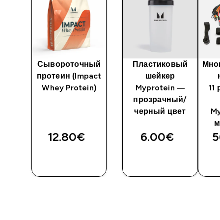
Сывороточный
Пластиковый
Мно
ein
протеин (Impact
шейкер
) —
Whey Protein)
Myprotein —
11
ет
прозрачный/
черный цвет
My
м
12.80€‎
6.00€‎
5