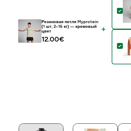
- Р
Резиновая петля Myprotein
(1 шт, 2‒16 кг) — кремовый
цвет
12.00€‎
- С