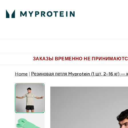
Питание
Одежда
Enter Пит
⌄
Бесплатная доставка от 5.500 
ЗАКАЗЫ ВРЕМЕННО НЕ ПРИНИМАЮТСЯ
Home
Резиновая петля Myprotein (1 шт, 2‒16 кг) —