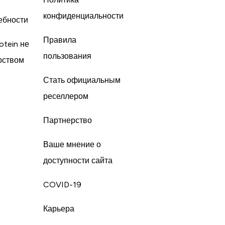
конфиденциальности
ебности
Правила
otein не
пользования
рством
Стать официальным
реселлером
Партнерство
Ваше мнение о
доступности сайта
COVID-19
Карьера