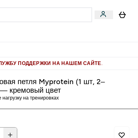
Pro
Фитнес-цели
enu
мины submenu
Enter Pro submenu
Enter Фитнес-цели submenu
⌄
⌄
ите 1.000 рублей за рекомендацию
ЛУЖБУ ПОДДЕРЖКИ НА НАШЕМ САЙТЕ.
овая петля Myprotein (1 шт, 2‒
) — кремовый цвет
 нагрузку на тренировках