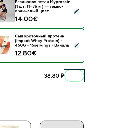
Резиновая петля Myprotein
(1 шт, 11‒36 кг) — темно-
езиновая петля Myprotein (1 шт, 11‒36 кг) — темно-оранжев
оранжевый цвет
14.00€‎
Сывороточный протеин
(Impact Whey Protein) -
ывороточный протеин (Impact Whey Protein) - 450G - 15serv
450G - 15servings - Ваниль
12.80€‎
38,80 ₽‎