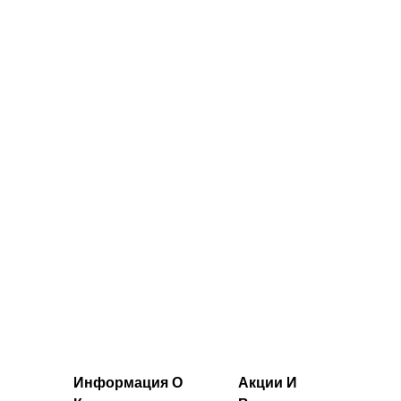
MP с деталью
сывороточного
Scrunch -
белка)
Бордовый
23.04€‎
29.43€‎
Информация О
Акции И