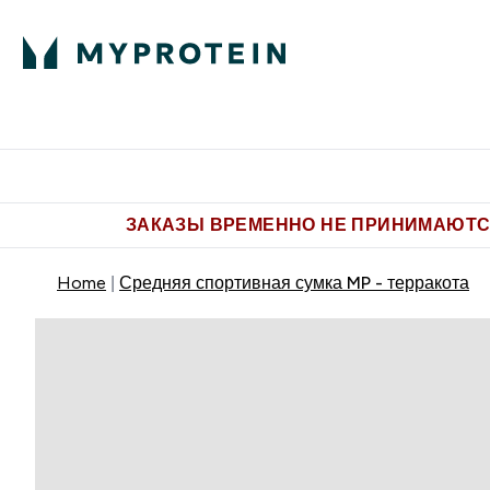
Питание
Одежда
Enter Пит
⌄
Бесплатная доставка от 5.500 
ЗАКАЗЫ ВРЕМЕННО НЕ ПРИНИМАЮТСЯ
Home
Средняя спортивная сумка MP - терракота