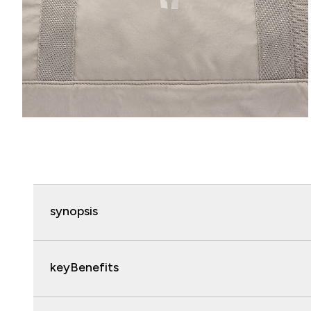
synopsis
keyBenefits