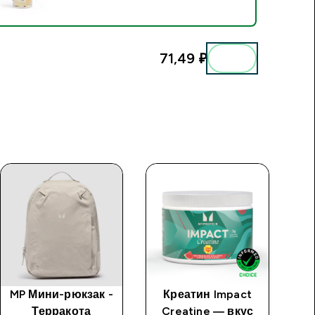
71,49 ₽‎
MP Мини-рюкзак -
Креатин Impact
Терракота
Creatine ― вкус
бе