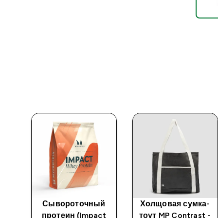
ная
Сывороточный
Холщовая сумка-
протеин (Impact
тоут MP Contrast -