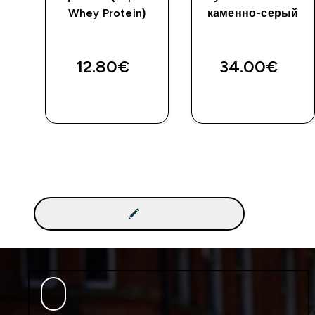
й
Whey Protein)
каменно-серый
12.80€‎
34.00€‎