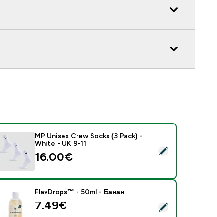
MP Unisex Crew Socks (3 Pack) -
White - UK 9-11
 MP Unisex Crew Socks (3 Pack) - White - UK 9-11
16.00€‎
FlavDrops™ - 50ml - Банан
7.49€‎
 FlavDrops™ - 50ml - Банан