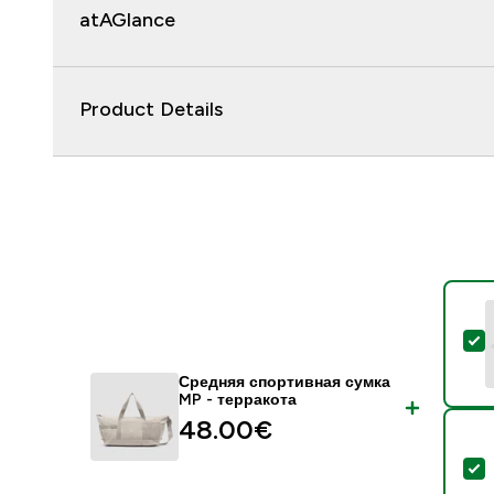
atAGlance
Product Details
-
Средняя спортивная сумка
MP - терракота
48.00€‎
-