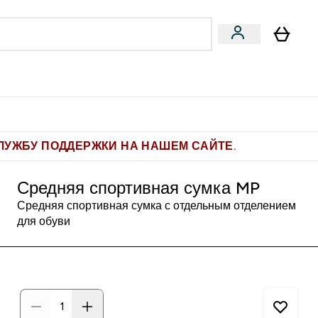
Pro
Фитнес-цели
enu
мины submenu
Enter Pro submenu
Enter Фитнес-цели submenu
⌄
⌄
ите 1.000 рублей за рекомендацию
ЛУЖБУ ПОДДЕРЖКИ НА НАШЕМ САЙТЕ.
Средняя спортивная сумка MP
Средняя спортивная сумка с отдельным отделением
для обуви