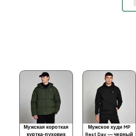
й
Мужская короткая
Мужское худи MP
ct
куртка-пуховик
Rest Day — черный