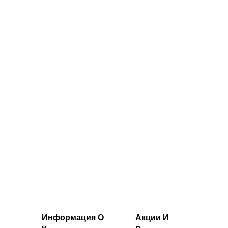
Белый
черный цвет
32.00€‎
36.00€‎
Информация О
Акции И