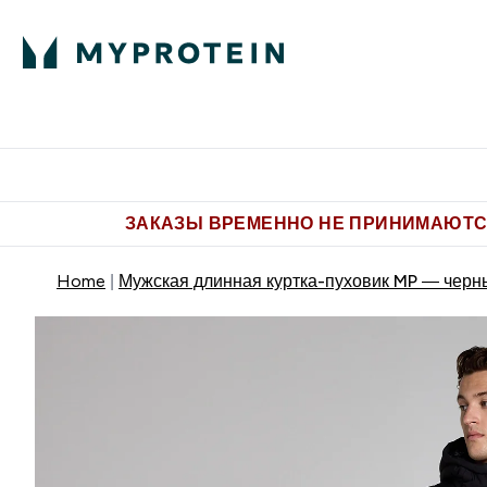
Питание
Одежда
Enter Пит
⌄
Бесплатная доставка от 5.500 
ЗАКАЗЫ ВРЕМЕННО НЕ ПРИНИМАЮТСЯ
Home
Мужская длинная куртка-пуховик MP — черн