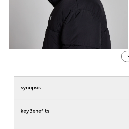
synopsis
keyBenefits