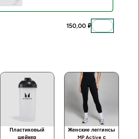
150,00 ₽‎
Пластиковый
Женские леггинсы
Му
шейкер
MP Active с
M