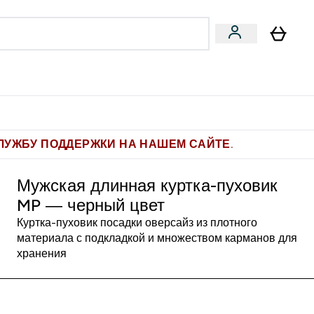
Pro
Фитнес-цели
enu
мины submenu
Enter Pro submenu
Enter Фитнес-цели submenu
⌄
⌄
ите 1.000 рублей за рекомендацию
ЛУЖБУ ПОДДЕРЖКИ НА НАШЕМ САЙТЕ.
Мужская длинная куртка-пуховик
MP — черный цвет
Куртка-пуховик посадки оверсайз из плотного
материала с подкладкой и множеством карманов для
хранения