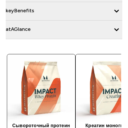
keyBenefits
atAGlance
Сывороточный протеин
Креатин моногид