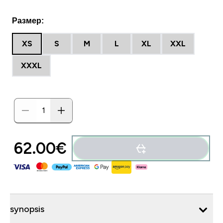
Размер:
XS
S
M
L
XL
XXL
XXXL
62.00€‎
synopsis