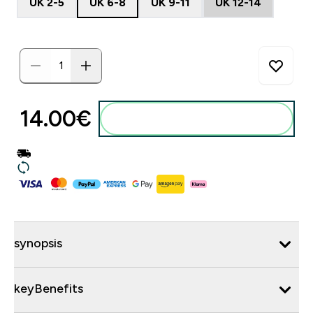
UK 2-5
UK 6-8
UK 9-11
UK 12-14
14.00€‎
synopsis
keyBenefits