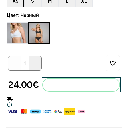
XS
S
M
L
XL
Цвет: Черный
24.00€‎