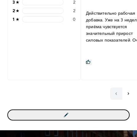
3
★
2
2
★
2
Действительно рабочая
1
★
0
добавка. Уже на 3 неде
приёма чувствуется
значительный прирост
силовых показателей. О
быстрый прогресс. НО! Не
рекомендую новичкам. 
тренировки и без неё бу
иметь хороший эффект.
тому же, данная добавк
наиболее значимый при
при самом первом курс
приёма. Последующие б
уже не так эффективны.
что, я бы советовал отл
её хотя бы до тех пор, п
ваша техника выполнен
упражнений не станет б
к идеальной ; ) Данный