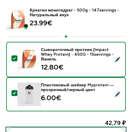
Креатин моногидрат - 500g - 147servings -
Натуральный вкус
23.99€‎
Сывороточный протеин (Impact
Whey Protein) - 450G - 15servings -
- Сывороточный протеин (Impact Whey Protein) - 45
Ваниль
12.80€‎
Пластиковый шейкер Myprotein —
прозрачный/черный цвет
- Пластиковый шейкер Myprotein — прозрачный/че
6.00€‎
42,79 ₽‎