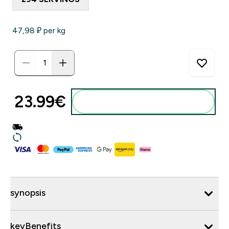
47,98 ₽‎ per kg
23.99€‎
synopsis
keyBenefits