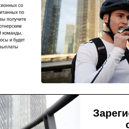
сионных со
итанных по
 вы
получите
артнерским
й команды,
росы и будет
 выплаты
Зареги