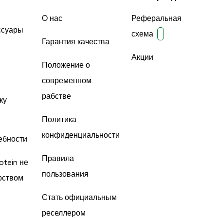
О нас
Реферальная
ссуары
схема
Гарантия качества
Акции
Положение о
современном
рабстве
ку
Политика
конфиденциальности
ебности
Правила
otein не
пользования
рством
Стать официальным
реселлером