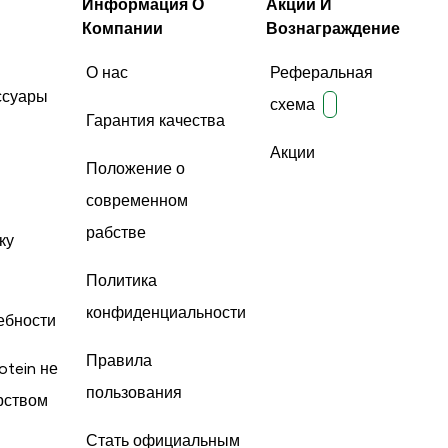
Информация О
Акции И
Компании
Вознаграждение
О нас
Реферальная
ссуары
схема
Гарантия качества
Акции
Положение о
современном
рабстве
ку
Политика
конфиденциальности
ебности
Правила
otein не
пользования
рством
Стать официальным