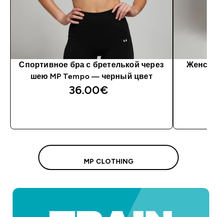
Спортивное бра с бретелькой через
Женски
шею MP Tempo — черный цвет
T
36.00€‎
MP CLOTHING