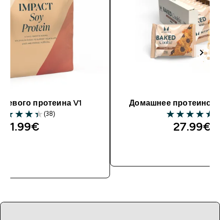
соевого протеина V1
Домашнее протеиново
(38)
(2
11.99€‎
27.99€‎