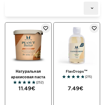
Натуральная
FlavDrops™
(215)
арахисовая паста
(252)
11.49€‎
7.49€‎