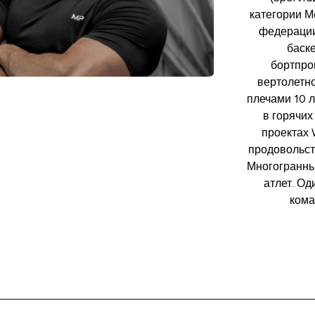
категории М
федерации
баске
бортпро
вертолетно
плечами 10 л
в горячих
проектах
продовольст
Многогранны
атлет. О
кома