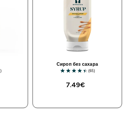
Сироп без сахара
)
(65)
7.49€‎