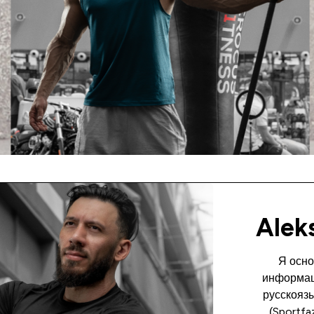
Alek
Я осно
информац
русскояз
(Sportfa