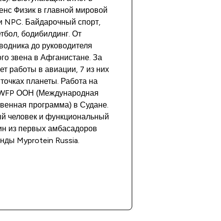
енс Физик в главной мировой
 NPC. Байдарочный спорт,
тбол, бодибилдинг. От
водника до руководителя
го звена в Афганистане. За
ет работы в авиации, 7 из них
 точках планеты. Работа на
 WFP ООН (Международная
венная программа) в Судане.
й человек и функциональный
дин из первых амбасадоров
нды Myprotein Russia.
Подробнее