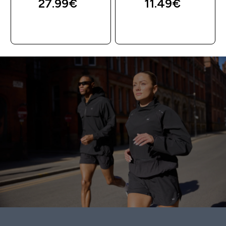
27.99€‎
11.49€‎