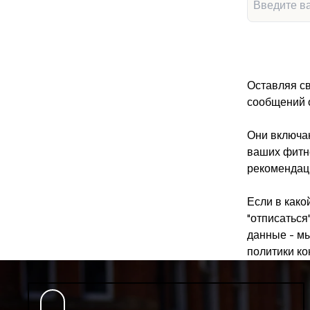
Оставляя св
сообщений о
Они включаю
ваших фитне
рекомендаци
Если в како
"отписаться
данные - мы
политики ко