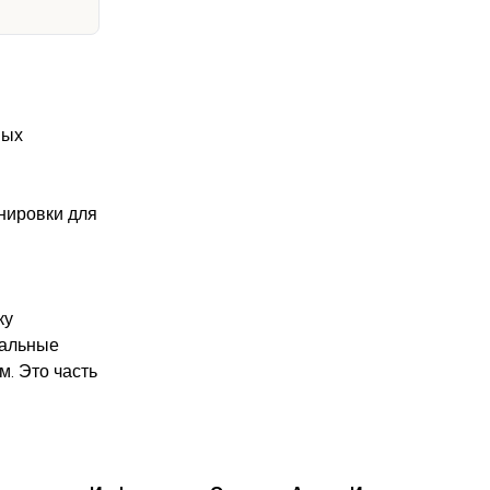
вых
нировки для
ку
нальные
м. Это часть