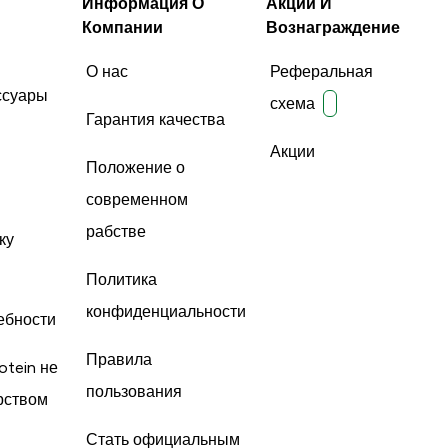
Информация О
Акции И
Компании
Вознаграждение
О нас
Реферальная
ссуары
схема
Гарантия качества
Акции
Положение о
современном
рабстве
ку
Политика
конфиденциальности
ебности
Правила
otein не
пользования
рством
Стать официальным