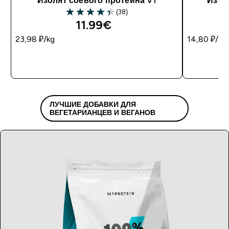
Изолят соевого протеина V1
Изол
(38)
11.99€‎
23,98 ₽‎/kg
14,80 ₽‎/kg
ЛУЧШИЕ ДОБАВКИ ДЛЯ
ВЕГЕТАРИАНЦЕВ И ВЕГАНОВ