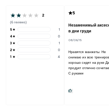
5
2
(6 reviews)
Незаменимый аксес
5
★
1
в дни груди
4
★
0
08/06/15
3
★
1
2
★
0
Нравятся манжеты. Не
1
★
4
снимаю их всю трениров
хорошо сидят на руке Д
продукт отлично сочетае
С руками