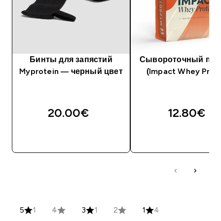
Бинты для запястий
Сывороточный про
Myprotein — черный цвет
(Impact Whey Prote
20.00€‎
12.80€‎
5
1
4
3
1
2
1
4