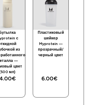
Бутылка
Пластиковый
Бутылка
yprotein с
шейкер
Myprotein 
откидной
Myprotein —
соломинкой
убочкой из
прозрачный/
ручкой из
еработанного
черный цвет
переработан
еталла —
металла 900
мовый цвет
- Butter
(500 мл)
4.00€‎
6.00€‎
34.00€‎