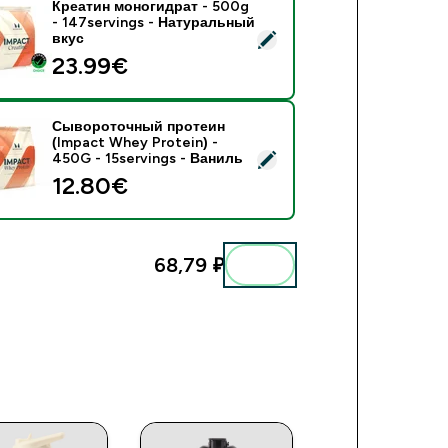
Креатин моногидрат - 500g
- 147servings - Натуральный
реатин моногидрат - 500g - 147servings - Натуральный вкус
вкус
23.99€‎
Сывороточный протеин
(Impact Whey Protein) -
ывороточный протеин (Impact Whey Protein) - 450G - 15serv
450G - 15servings - Ваниль
12.80€‎
68,79 ₽‎