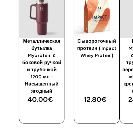
Металлическая
Сывороточный
с
бутылка
протеин (Impact
M
Myprotein с
Whey Protein)
из
боковой ручкой
тр
ного
и трубочкой
пер
1200 мл -
м
т
Насыщенный
кре
ягодный
40.00€‎
12.80€‎
2