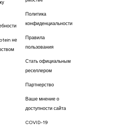
ку
Политика
конфиденциальности
ебности
Правила
otein не
пользования
рством
Стать официальным
реселлером
Партнерство
Ваше мнение о
доступности сайта
COVID-19