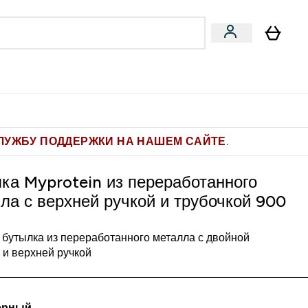
Pro
Фитнес-цели
enu
мины submenu
Enter Pro submenu
Enter Фитнес-цели submenu
⌄
⌄
ите 1.000 рублей за рекомендацию
ЛУЖБУ ПОДДЕРЖКИ НА НАШЕМ САЙТЕ.
ка Myprotein из переработанного
ла с верхней ручкой и трубочкой 900
 бутылка из переработанного металла с двойной
 и верхней ручкой
ерный