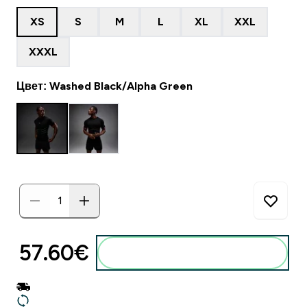
XS
S
M
L
XL
XXL
XXXL
Цвет: Washed Black/Alpha Green
57.60€‎