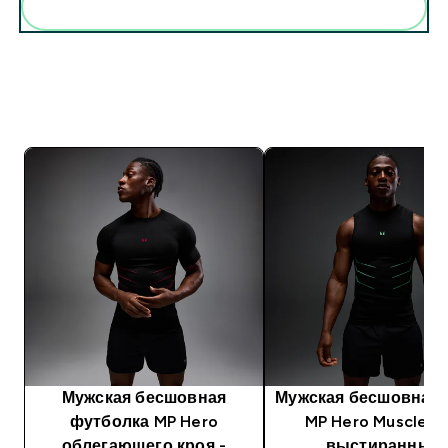
Мужская бесшовная
Мужская бесшовная 
футболка MP Hero
MP Hero Muscle Fit
облегающего кроя -
выстиранный