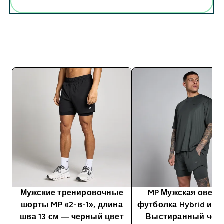
Мужские тренировочные
MP Мужская оверс
шорты MP «2-в-1», длина
футболка Hybrid из с
шва 13 см — черный цвет
Выстиранный чёр