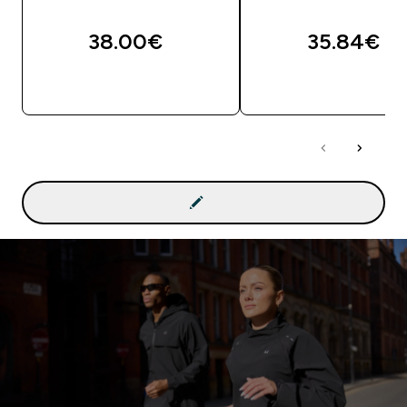
38.00€‎
35.84€‎