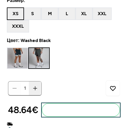
Размер:
XS
S
M
L
XL
XXL
XXXL
Цвет: Washed Black
48.64€‎