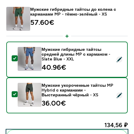
Мужские гибридные тайтсы до колена с
карманами MP - тёмно-зелёный - XS
57.60€‎
Мужские гибридные тайтсы
средней длины MP с карманом -
- Мужские гибридные тайтсы средней длины MP с ка
Slate Blue - XXL
40.96€‎
Мужские укороченные тайтсы MP
Hybrid с карманами -
- Мужские укороченные тайтсы MP Hybrid с карман
Выстиранный чёрный - XS
36.00€‎
134,56 ₽‎