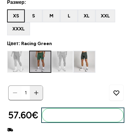
Размер:
XS
S
M
L
XL
XXL
XXXL
Цвет: Racing Green
57.60€‎