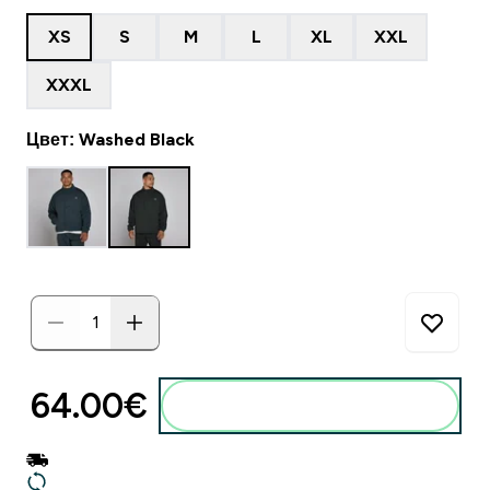
XS
S
M
L
XL
XXL
XXXL
Цвет: Washed Black
64.00€‎