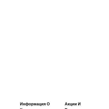
короткими
худи Ultra Gridded
рукавами —
- Чёрный
черный цвет
24.00€‎
60.00€‎
Информация О
Акции И