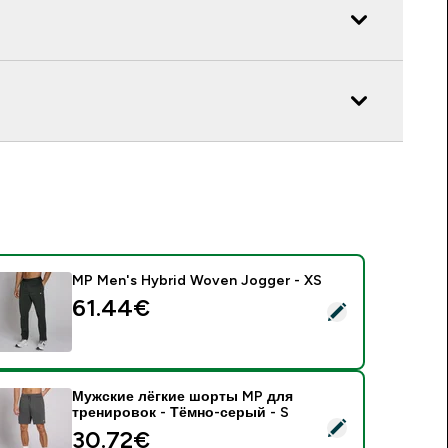
MP Men's Hybrid Woven Jogger - XS
61.44€‎
 MP Men's Hybrid Woven Jogger - XS
Мужские лёгкие шорты MP для
тренировок - Тёмно-серый - S
 Мужские лёгкие шорты MP для тренировок - Тёмно-серый -
30.72€‎