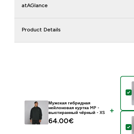
atAGlance
Product Details
-
Мужская гибридная
нейлоновая куртка MP -
выстиранный чёрный - XS
64.00€‎
-