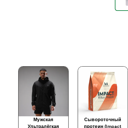
вка
Мужская
Сывороточный
Ультралёгкая
протеин (Impact