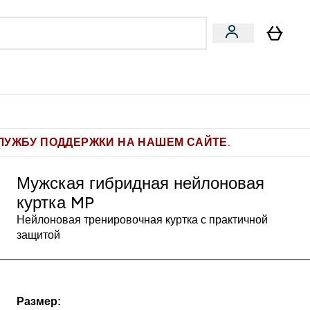
Pro
Фитнес-цели
enu
мины submenu
Enter Pro submenu
Enter Фитнес-цели submenu
⌄
⌄
ите 1.000 рублей за рекомендацию
ЛУЖБУ ПОДДЕРЖКИ НА НАШЕМ САЙТЕ.
Мужская гибридная нейлоновая
куртка MP
Нейлоновая тренировочная куртка с практичной
защитой
Размер: