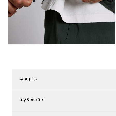
synopsis
keyBenefits