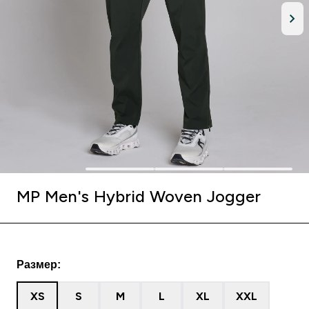
MP Men's Hybrid Woven Jogger
Размер:
XS
S
M
L
XL
XXL