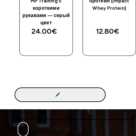
MP Training с
протеин (Impact
короткими
Whey Protein)
рукавами — серый
цвет
24.00€‎
12.80€‎