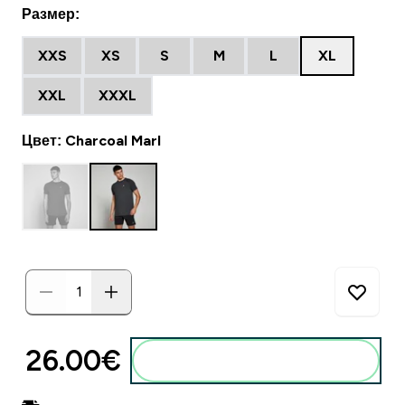
Размер:
XXS
XS
S
M
L
XL
XXL
XXXL
Цвет: Charcoal Marl
26.00€‎