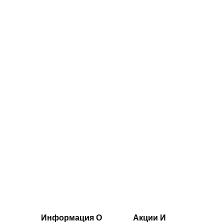
с короткими
с короткими
укавами MP Rest
рукавами MP Rest
Day — серый
Day — черный
меланж
цвет
20.00€‎
20.00€‎
Информация О
Акции И