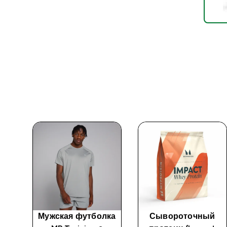
лка
Мужская футболка
Сывороточный