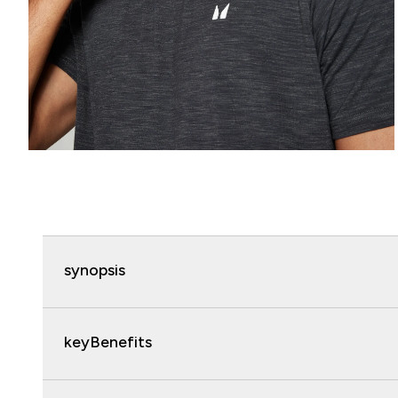
synopsis
keyBenefits