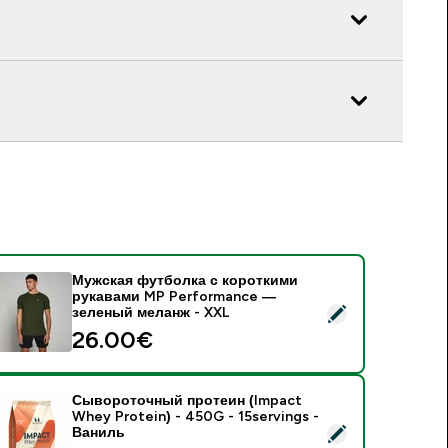
Мужская футболка с короткими
рукавами MP Performance —
 Мужская футболка с короткими рукавами MP Performance 
зеленый меланж - XXL
26.00€‎
Сывороточный протеин (Impact
Whey Protein) - 450G - 15servings -
 Сывороточный протеин (Impact Whey Protein) - 450G - 15s
Ваниль