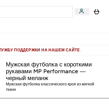
Pro
Фитнес-цели
enu
мины submenu
Enter Pro submenu
Enter Фитнес-цели submenu
⌄
⌄
ите 1.000 рублей за рекомендацию
ЛУЖБУ ПОДДЕРЖКИ НА НАШЕМ САЙТЕ.
Мужская футболка с короткими
рукавами MP Performance —
черный меланж
Мужская футболка классического кроя из мягкой
ткани