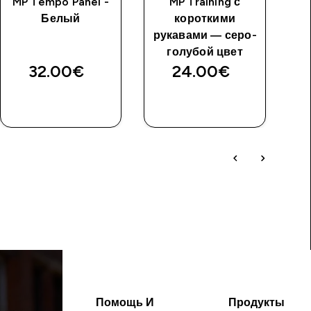
MP Tempo Panel -
MP Training с
Белый
короткими
р
рукавами — серо-
голубой цвет
32.00€‎
24.00€‎
Помощь И
Продукты