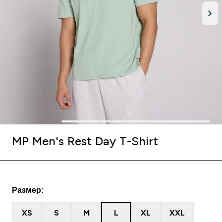
MP Men's Rest Day T-Shirt
Размер:
XS
S
M
L
XL
XXL