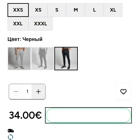
XXS
XS
S
M
L
XL
XXL
XXXL
Цвет: Черный
34.00€‎