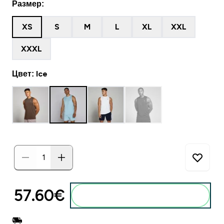
Размер:
XS
S
M
L
XL
XXL
XXXL
Цвет: Ice
57.60€‎