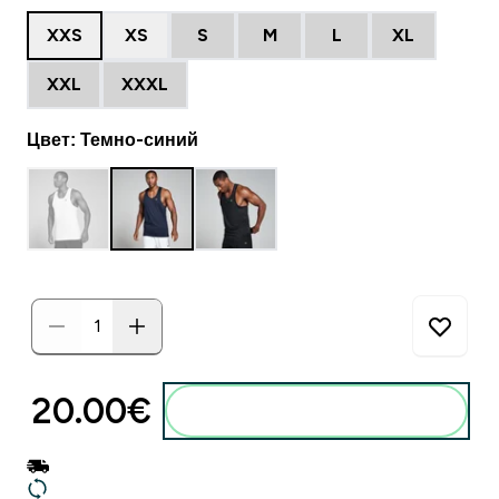
XXS
XS
S
M
L
XL
XXL
XXXL
Цвет: Темно-синий
20.00€‎