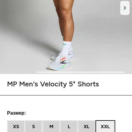
MP Men's Velocity 5" Shorts
Размер:
XS
S
M
L
XL
XXL