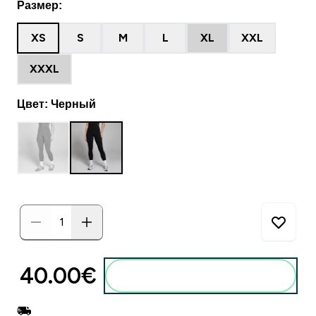
Размер:
XS
S
M
L
XL
XXL
XXXL
Цвет: Черный
40.00€‎