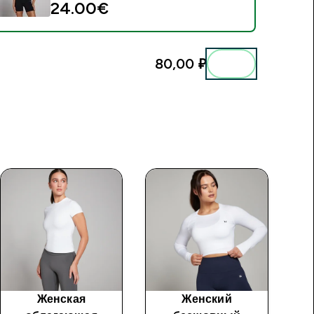
24.00€‎
80,00 ₽‎
Женская
Женский