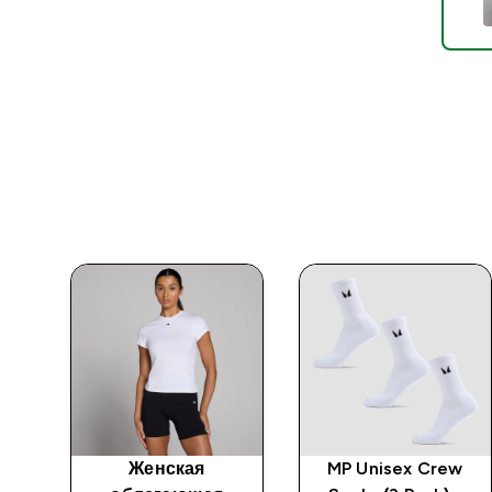
лка
Женская
MP Unisex Crew