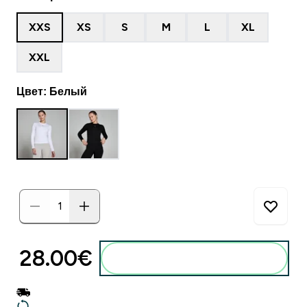
XXS
XS
S
M
L
XL
XXL
Цвет: Белый
28.00€‎