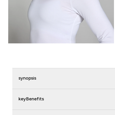
synopsis
keyBenefits