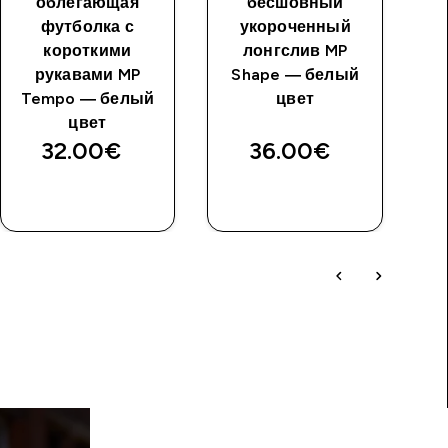
облегающая
бесшовный
футболка с
укороченный
короткими
лонгслив MP
рукавами MP
Shape — белый
Tr
Tempo — белый
цвет
цвет
32.00€‎
36.00€‎