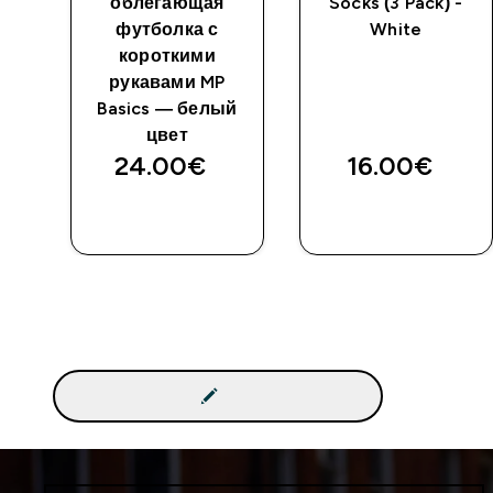
облегающая
Socks (3 Pack) -
футболка с
White
короткими
рукавами MP
Basics — белый
цвет
24.00€‎
16.00€‎