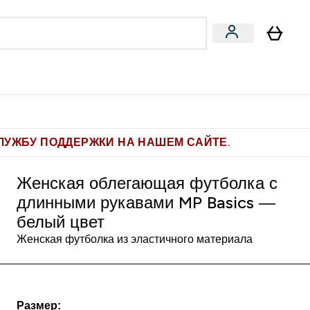
Pro
Фитнес-цели
enu
мины submenu
Enter Pro submenu
Enter Фитнес-цели submenu
⌄
⌄
ите 1.000 рублей за рекомендацию
ЛУЖБУ ПОДДЕРЖКИ НА НАШЕМ САЙТЕ.
Женская облегающая футболка с
длинными рукавами MP Basics —
белый цвет
Женская футболка из эластичного материала
Размер: