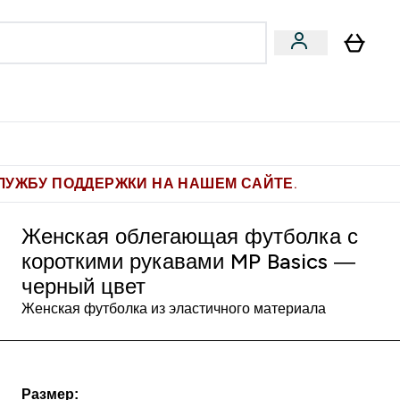
Pro
Фитнес-цели
enu
мины submenu
Enter Pro submenu
Enter Фитнес-цели submenu
⌄
⌄
ите 1.000 рублей за рекомендацию
ЛУЖБУ ПОДДЕРЖКИ НА НАШЕМ САЙТЕ.
Женская облегающая футболка с
короткими рукавами MP Basics —
черный цвет
Женская футболка из эластичного материала
Размер: