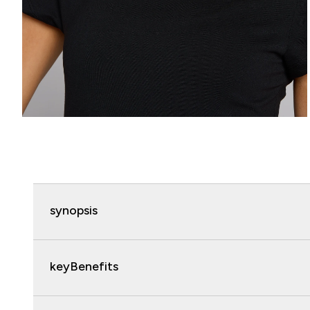
synopsis
keyBenefits