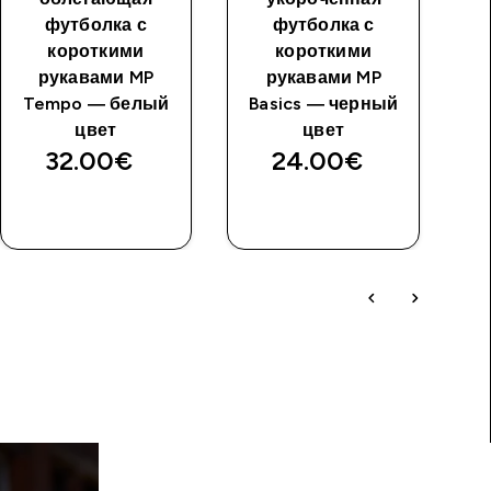
футболка с
футболка с
короткими
короткими
рукавами MP
рукавами MP
Tempo — белый
Basics — черный
B
цвет
цвет
32.00€‎
24.00€‎