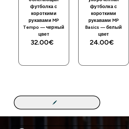
футболка с
футболка с
короткими
короткими
рукавами MP
рукавами MP
й
Tempo — черный
Basics — белый
цвет
цвет
32.00€‎
24.00€‎