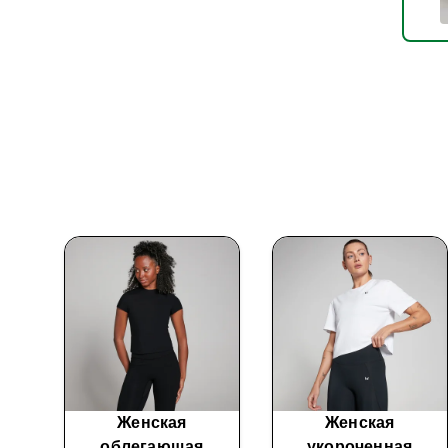
Женская
Женская
облегающая
укороченная