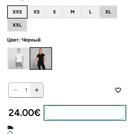
XXS
XS
S
M
L
XL
XXL
Цвет: Черный
24.00€‎