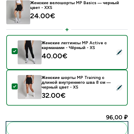
Женские велошорты MP Basics — черный
цвет - XXS
24.00€‎
Женские леггинсы MP Active с
карманами - Чёрный - XS
- Женские леггинсы MP Active с карманами - Чёрны
40.00€‎
Женские шорты MP Training с
длиной внутреннего шва 8 см —
- Женские шорты MP Training с длиной внутреннего
черный цвет - XS
32.00€‎
96,00 ₽‎