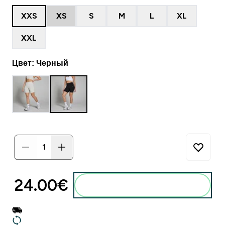
XXS
XS
S
M
L
XL
XXL
Цвет: Черный
24.00€‎