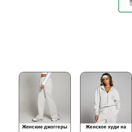
айз
Женские джоггеры
Женское худи на