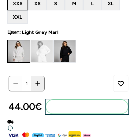
XXS
XS
S
M
L
XL
XXL
Цвет: Light Grey Marl
44.00€‎