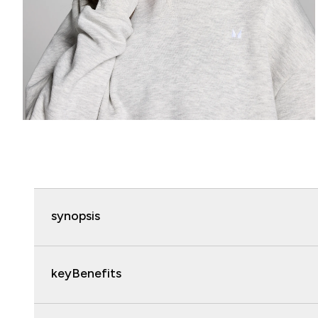
synopsis
keyBenefits