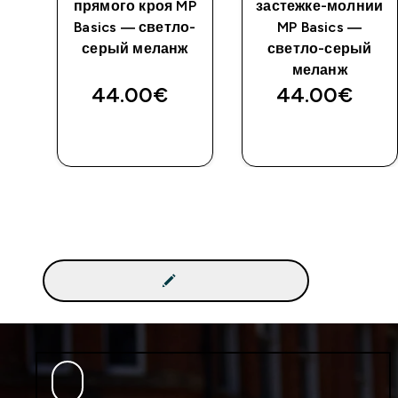
 —
прямого кроя MP
застежке-молнии
Basics — светло-
MP Basics —
серый меланж
светло-серый
меланж
44.00€‎
44.00€‎