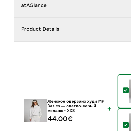
atAGlance
Product Details
-
Женское оверсайз худи MP
Basics — светло-серый
меланж - XXS
44.00€‎
-