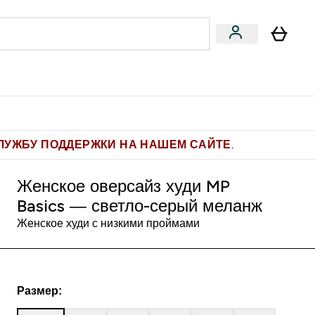
Pro
Фитнес-цели
enu
мины submenu
Enter Pro submenu
Enter Фитнес-цели submenu
⌄
⌄
ите 1.000 рублей за рекомендацию
ЛУЖБУ ПОДДЕРЖКИ НА НАШЕМ САЙТЕ.
Женское оверсайз худи MP
Basics — светло-серый меланж
Женское худи с низкими проймами
Размер: