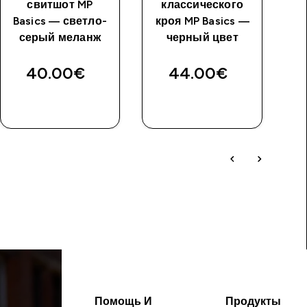
свитшот MP
классического
х
Basics — светло-
кроя MP Basics —
серый меланж
черный цвет
40.00€‎
44.00€‎
Помощь И
Продукты