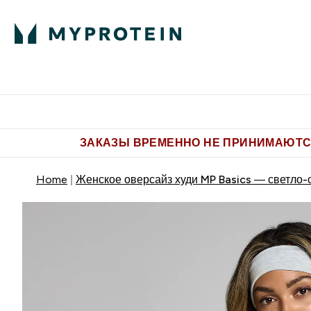
Питание
Одежда
Enter Пит
⌄
Бесплатная доставка от 5.500 
ЗАКАЗЫ ВРЕМЕННО НЕ ПРИНИМАЮТСЯ
Home
Женское оверсайз худи MP Basics — светло