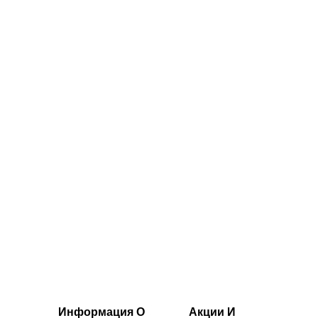
уди MP Basics —
Socks (3 Pack) -
белый цвет
White
44.00€‎
16.00€‎
Информация О
Акции И