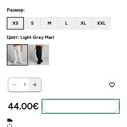
Размер:
XS
S
M
L
XL
XXL
Цвет: Light Grey Marl
44.00€‎