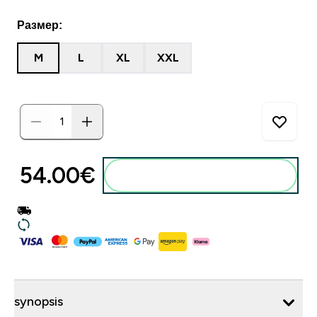
Размер:
M
L
XL
XXL
54.00€‎
synopsis