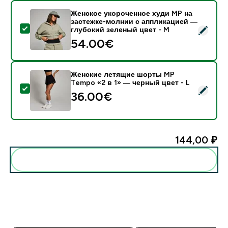
Женское укороченное худи MP на
застежке-молнии с аппликацией ―
- Женское укороченное худи MP на застежке-молни
глубокий зеленый цвет - M
54.00€‎
Женские летящие шорты MP
Tempo «2 в 1» — черный цвет - L
- Женские летящие шорты MP Tempo «2 в 1» — черн
36.00€‎
144,00 ₽‎