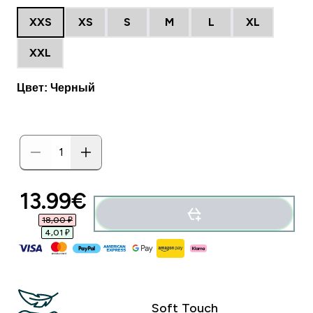
XXS
XS
S
M
L
XL
XXL
Цвет: Черный
13.99€‎
18,00 ₽‎
4,01 ₽‎
Soft Touch