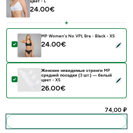
цвет - L
24.00€‎
MP Women's No VPL Bra - Black - XS
24.00€‎
- MP Women's No VPL Bra - Black - XS
Женские невидимые стринги MP
средней посадки (3 шт.) ― белый
- Женские невидимые стринги MP средней посадки (
цвет - XS
26.00€‎
74,00 ₽‎