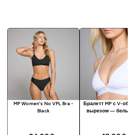
MP Women's No VPL Bra -
Бралетт MP с V-обр
Black
вырезом ― белый 