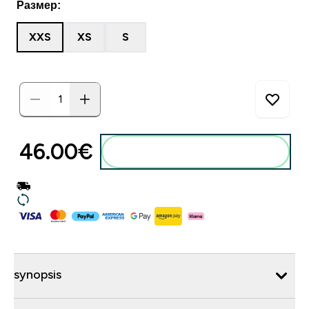
Размер:
XXS
XS
S
46.00€‎
synopsis