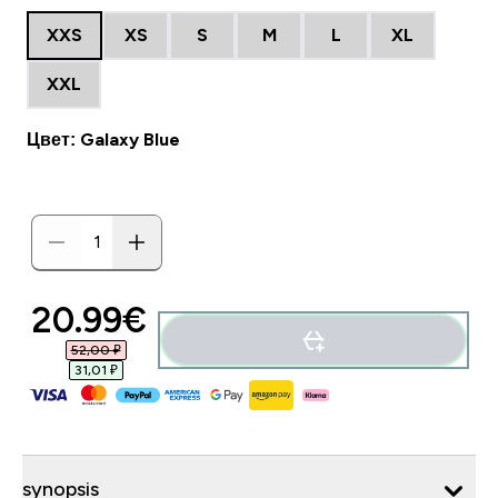
XXS
XS
S
M
L
XL
XXL
Цвет: Galaxy Blue
20.99€‎
52,00 ₽‎
31,01 ₽‎
synopsis