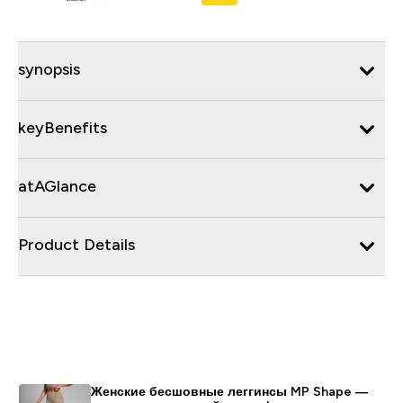
synopsis
keyBenefits
atAGlance
Product Details
Женские бесшовные леггинсы MP Shape —