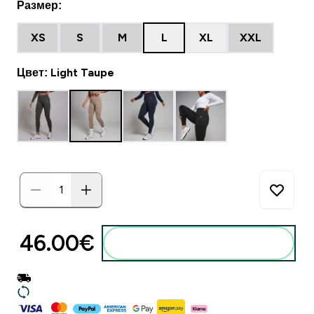
Размер:
XS
S
M
L
XL
XXL
Цвет: Light Taupe
46.00€‎