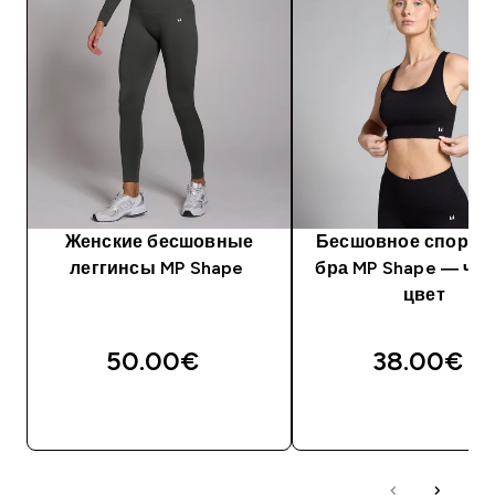
Женские бесшовные
Бесшовное спорти
леггинсы MP Shape
бра MP Shape — че
цвет
50.00€‎
38.00€‎