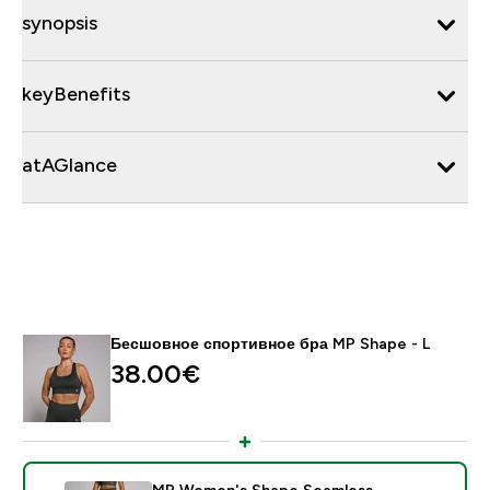
synopsis
keyBenefits
atAGlance
Бесшовное спортивное бра MP Shape - L
38.00€‎
MP Women's Shape Seamless