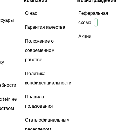
Компании
Вознаграждение
О нас
Реферальная
ссуары
схема
Гарантия качества
Акции
Положение о
современном
рабстве
ку
Политика
конфиденциальности
ебности
Правила
otein не
пользования
рством
Стать официальным
реселлером