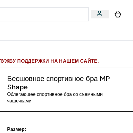
Pro
Фитнес-цели
enu
мины submenu
Enter Pro submenu
Enter Фитнес-цели submenu
⌄
⌄
ите 1.000 рублей за рекомендацию
ЛУЖБУ ПОДДЕРЖКИ НА НАШЕМ САЙТЕ.
Бесшовное спортивное бра MP
Shape
Облегающее спортивное бра со съемными
чашечками
Размер: