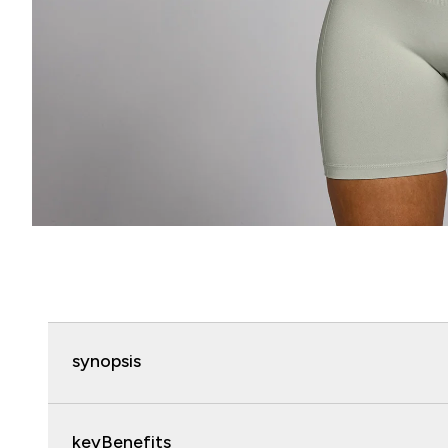
synopsis
keyBenefits