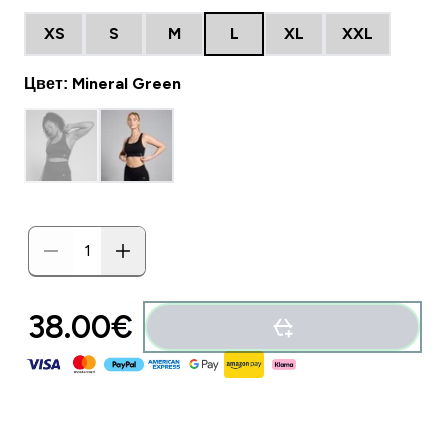
XS
S
M
L
XL
XXL
Цвет: Mineral Green
38.00€‎