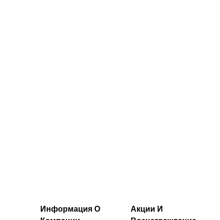
на спине
бретелями —
белый цвет
30.00€‎
34.00€‎
Информация О
Акции И