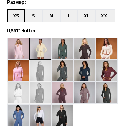
Размер:
XS
S
M
L
XL
XXL
Цвет: Butter