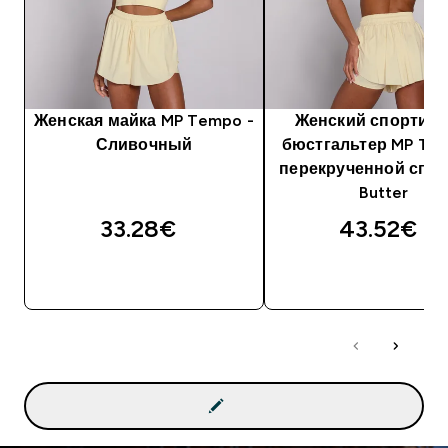
Женская майка MP Tempo -
Женский спортив
Сливочный
бюстгальтер MP Te
перекрученной спин
Butter
33.28€‎
43.52€‎