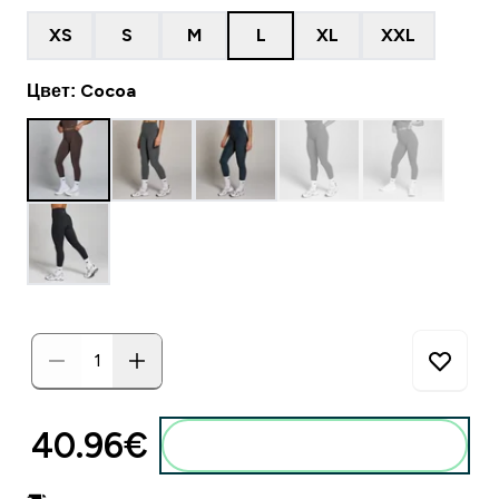
XS
S
M
L
XL
XXL
Цвет: Cocoa
40.96€‎