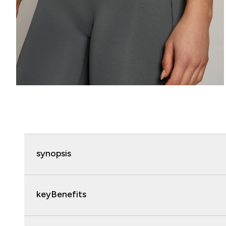
synopsis
keyBenefits