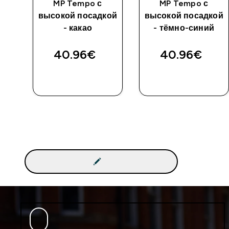
ой
MP Tempo с
MP Tempo с
ый
высокой посадкой
высокой посадкой
- какао
- тёмно-синий
40.96€‎
40.96€‎