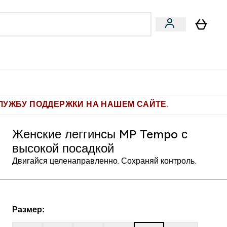
Pro
Фитнес-цели
enu
мины submenu
Enter Pro submenu
Enter Фитнес-цели submenu
⌄
⌄
ите 1.000 рублей за рекомендацию
ЛУЖБУ ПОДДЕРЖКИ НА НАШЕМ САЙТЕ.
Женские леггинсы MP Tempo с
высокой посадкой
Двигайся целенаправленно. Сохраняй контроль.
Размер: