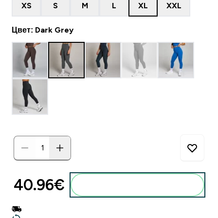
XS
S
M
L
XL
XXL
Цвет: Dark Grey
40.96€‎