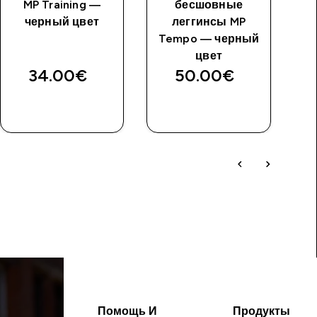
MP Training —
бесшовные
черный цвет
леггинсы MP
Tempo — черный
цвет
34.00€‎
50.00€‎
Помощь И
Продукты