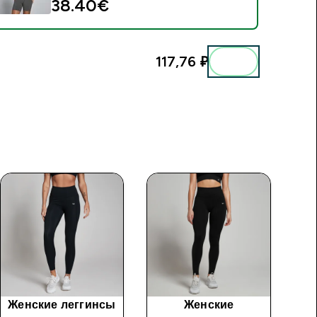
38.40€‎
117,76 ₽‎
Женские леггинсы
Женские
Же