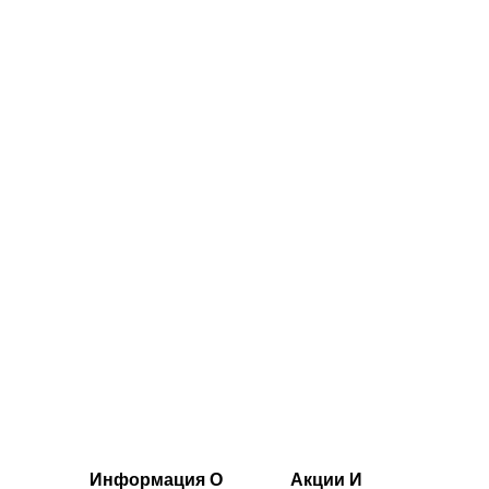
MP Active с
бесшовные
карманами -
леггинсы MP
Чёрный
Shape
40.00€‎
50.00€‎
Информация О
Акции И